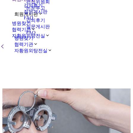
편집위원회
강의후기
논문투고
질문게시판
회원게시판
FAQ
강의후기
병원찾기
질문게시판
협력기관
FAQ
자황원외탕전실
병원찾기
협력기관
자황원외탕전실