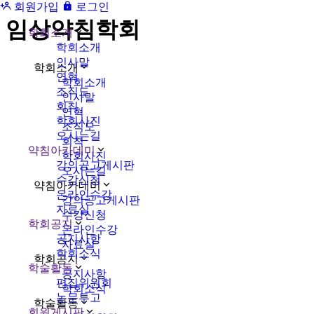
회원가입
로그인
임상약침학회
학회소개
학회소개
인사말
학회소개
연혁
학회소개
조직도
인사말
회칙
연혁
학회사진
조직도
오시는길
회칙
약침아카데미
학회사진
강의공고게시판
오시는길
수강신청
약침아카데미
온라인수강
강의공고게시판
자료실
수강신청
학회공지
온라인수강
공지사항
자료실
학회소식
학회공지
학술활동
공지사항
편집위원회
학회소식
논문투고
학술활동
회원게시판