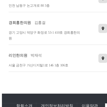
인천 남동구 논고개로 80 3층
경희홍한의원
김홍걸
경기 고양시 덕양구 화정로 53-1 410호 경희홍한의
원
리인한의원
박재석
서울 금천구 가산디지털1로 146 1층 106호
365경희밝은본한의원
황지민
경기 용인시 기흥구 죽전로 52 1층 365경희밝은본한
의원
학회소개
개인정보처리방침
이용약관