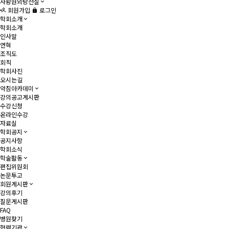
자황원외탕전실
회원가입
로그인
학회소개
학회소개
인사말
연혁
조직도
회칙
학회사진
오시는길
약침아카데미
강의공고게시판
수강신청
온라인수강
자료실
학회공지
공지사항
학회소식
학술활동
편집위원회
논문투고
회원게시판
강의후기
질문게시판
FAQ
병원찾기
협력기관