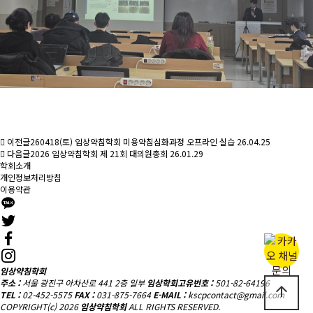
이전글
260418(토) 임상약침학회 미용약침심화과정 오프라인 실습
26.04.25
다음글
2026 임상약침학회 제 21회 대의원총회
26.01.29
학회소개
개인정보처리방침
이용약관
임상약침학회
주소 :
서울 광진구 아차산로 441 2층 일부
임상학회고유번호 :
501-82-64196
arrow_upward
TEL :
02-452-5575
FAX :
031-875-7664
E-MAIL :
kscpcontact@gmail.com
COPYRIGHT(c) 2026
임상약침학회
ALL RIGHTS RESERVED.