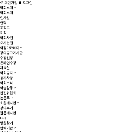
회원가입
로그인
학회소개
학회소개
인사말
연혁
조직도
회칙
학회사진
오시는길
약침아카데미
강의공고게시판
수강신청
온라인수강
자료실
학회공지
공지사항
학회소식
학술활동
편집위원회
논문투고
회원게시판
강의후기
질문게시판
FAQ
병원찾기
협력기관