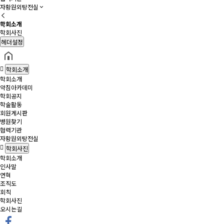
자황원외탕전실
학회소개
학회사진
헤더설정
학회소개
학회소개
약침아카데미
학회공지
학술활동
회원게시판
병원찾기
협력기관
자황원외탕전실
학회사진
학회소개
인사말
연혁
조직도
회칙
학회사진
오시는길