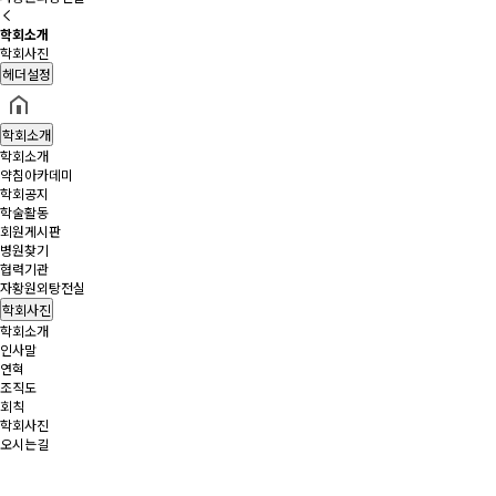
학회소개
학회사진
헤더설정
학회소개
학회소개
약침아카데미
학회공지
학술활동
회원게시판
병원찾기
협력기관
자황원외탕전실
학회사진
학회소개
인사말
연혁
조직도
회칙
학회사진
오시는길