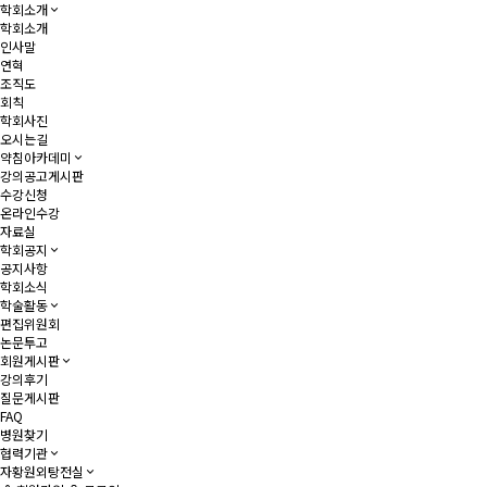
학회소개
학회소개
인사말
연혁
조직도
회칙
학회사진
오시는길
약침아카데미
강의공고게시판
수강신청
온라인수강
자료실
학회공지
공지사항
학회소식
학술활동
편집위원회
논문투고
회원게시판
강의후기
질문게시판
FAQ
병원찾기
협력기관
자황원외탕전실