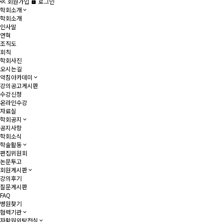
회원가입
로그인
학회소개
학회소개
인사말
연혁
조직도
회칙
학회사진
오시는길
약침아카데미
강의공고게시판
수강신청
온라인수강
자료실
학회공지
공지사항
학회소식
학술활동
편집위원회
논문투고
회원게시판
강의후기
질문게시판
FAQ
병원찾기
협력기관
자황원외탕전실