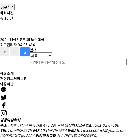
공유하기
학회사진
총
16
건
2024 임상약침학회 보수교육
최고관리자
04-05
416
검색
1
2
학회소개
개인정보처리방침
이용약관
임상약침학회
주소 :
서울 광진구 아차산로 441 2층 일부
임상학회고유번호 :
501-82-64196
TEL :
02-452-5575
FAX :
031-875-7664
E-MAIL :
kscpcontact@gmail.com
COPYRIGHT(c) 2026
임상약침학회
ALL RIGHTS RESERVED.