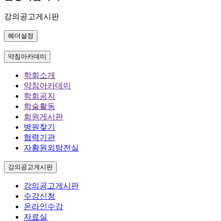
강의공고게시판
헤더설정
약침아카데미
학회소개
약침아카데미
학회공지
학술활동
회원게시판
병원찾기
협력기관
자황원외탕전실
강의공고게시판
강의공고게시판
수강신청
온라인수강
자료실