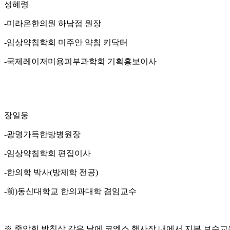
성혜령
-미라온한의원 하남점 원장
-임상약침학회 미주안 약침 키닥터
-국제레이저미용피부과학회 기획홍보이사
장일웅
-광명가득한방병원장
-임상약침학회 편집이사
-한의학 박사(방제학 전공)
-前)동신대학교 한의과대학 겸임교수
※ 중앙회 방침상 같은 날에 코엑스 행사장 내에서 지부 보수교