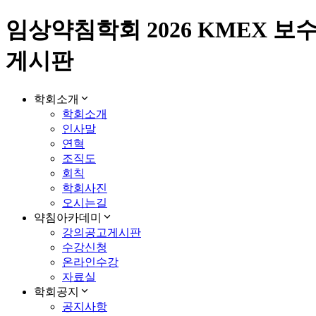
임상약침학회 2026 KMEX 보수교육
게시판
학회소개
학회소개
인사말
연혁
조직도
회칙
학회사진
오시는길
약침아카데미
강의공고게시판
수강신청
온라인수강
자료실
학회공지
공지사항