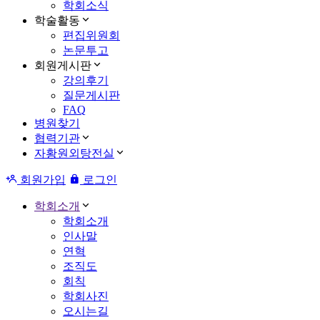
학회소식
학술활동
편집위원회
논문투고
회원게시판
강의후기
질문게시판
FAQ
병원찾기
협력기관
자황원외탕전실
회원가입
로그인
학회소개
학회소개
인사말
연혁
조직도
회칙
학회사진
오시는길