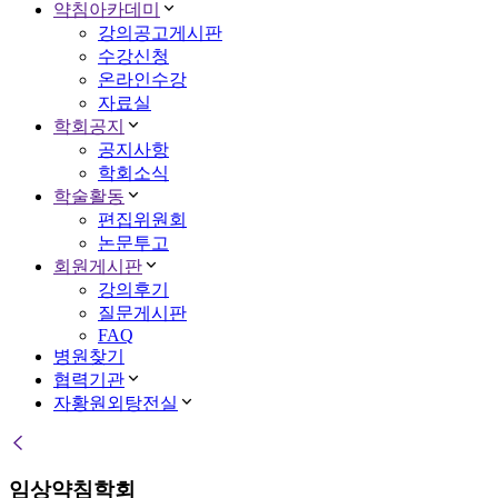
약침아카데미
강의공고게시판
수강신청
온라인수강
자료실
학회공지
공지사항
학회소식
학술활동
편집위원회
논문투고
회원게시판
강의후기
질문게시판
FAQ
병원찾기
협력기관
자황원외탕전실
임상약침학회