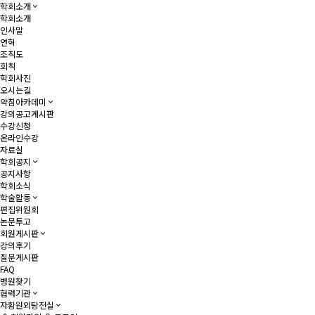
학회소개
학회소개
인사말
연혁
조직도
회칙
학회사진
오시는길
약침아카데미
강의공고게시판
수강신청
온라인수강
자료실
학회공지
공지사항
학회소식
학술활동
편집위원회
논문투고
회원게시판
강의후기
질문게시판
FAQ
병원찾기
협력기관
자황원외탕전실