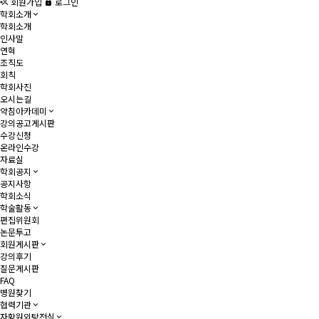
회원가입
로그인
학회소개
학회소개
인사말
연혁
조직도
회칙
학회사진
오시는길
약침아카데미
강의공고게시판
수강신청
온라인수강
자료실
학회공지
공지사항
학회소식
학술활동
편집위원회
논문투고
회원게시판
강의후기
질문게시판
FAQ
병원찾기
협력기관
자황원외탕전실