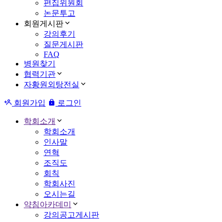
편집위원회
논문투고
회원게시판
강의후기
질문게시판
FAQ
병원찾기
협력기관
자황원외탕전실
회원가입
로그인
학회소개
학회소개
인사말
연혁
조직도
회칙
학회사진
오시는길
약침아카데미
강의공고게시판