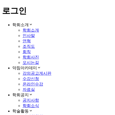
로그인
학회소개
학회소개
인사말
연혁
조직도
회칙
학회사진
오시는길
약침아카데미
강의공고게시판
수강신청
온라인수강
자료실
학회공지
공지사항
학회소식
학술활동