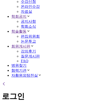
수강신청
온라인수강
자료실
학회공지
공지사항
학회소식
학술활동
편집위원회
논문투고
회원게시판
강의후기
질문게시판
FAQ
병원찾기
협력기관
자황원외탕전실
로그인