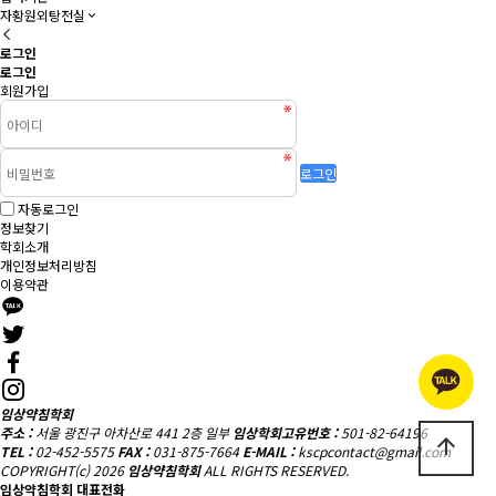
자황원외탕전실
로그인
로그인
회원가입
로그인
자동로그인
정보찾기
학회소개
개인정보처리방침
이용약관
임상약침학회
주소 :
서울 광진구 아차산로 441 2층 일부
임상학회고유번호 :
501-82-64196
arrow_upward
TEL :
02-452-5575
FAX :
031-875-7664
E-MAIL :
kscpcontact@gmail.com
COPYRIGHT(c) 2026
임상약침학회
ALL RIGHTS RESERVED.
임상약침학회 대표전화