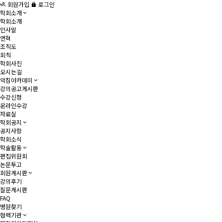
회원가입
로그인
학회소개
학회소개
인사말
연혁
조직도
회칙
학회사진
오시는길
약침아카데미
강의공고게시판
수강신청
온라인수강
자료실
학회공지
공지사항
학회소식
학술활동
편집위원회
논문투고
회원게시판
강의후기
질문게시판
FAQ
병원찾기
협력기관